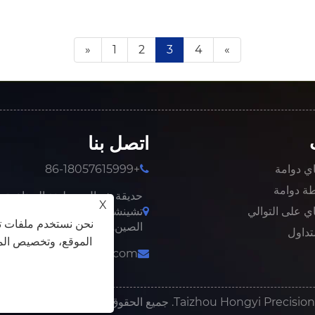
«
1
2
3
4
»
اتصل بنا
اي دوامة
+86-18057615999
طة دوامة
حديقة شمال جيولونغ الصناعية،
X
اي على التوالي
تشينشي، مدينة ونلينغ، مقاطعة 
نحن نستخدم ملفات تع
الصين.
تداول
الموقع، وتخصيص المح
susu@hywilson.com
map
|
Links