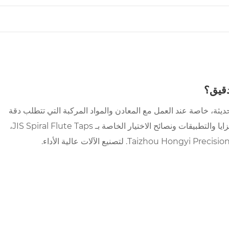
ا غنى عنها في الآلات الحديثة، خاصة عند العمل مع المعادن والمواد المركبة التي تتطلب دقة
عالية وتشكيلًا سلسًا للخيوط. تتعمق هذه المقالة في التصميم والمزايا والتطبيقات ونصائح الاختيار الخاصة بـ JIS Spiral Flute Taps،