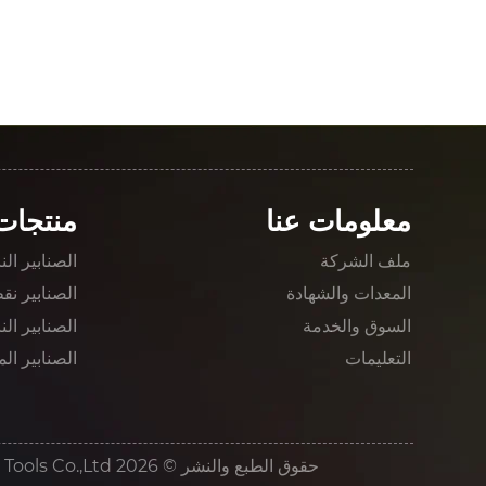
معلومات عنا
منتجات
ملف الشركة
الصنابير الن
المعدات والشهادة
الصنابير نق
السوق والخدمة
الصنابير الن
التعليمات
الصنابير الم
حقوق الطبع والنشر © 2026 Taizhou Hongyi Precision Tools Co.,Ltd. جميع الحقوق محفوظة.